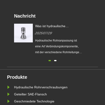
Nachricht
Was ist hydraulische
Rohranpassung?
2025/07/29
Hydraulische Rohranpassung ist
eine Art Verbindungskomponente,
mit der verschiedene Rohrleitungen,
Schläuche und andere
Komponenten in hydraulischen
Systemen verbunden werden. Sie
bestehen häufig aus rostfreiem
Produkte
Stahl, Kohlenstoffstahl oder Messing
Hydraulische Rohrverschraubungen
und können hohe Druck-, hohe
Temperatur- und korrosi......
Geteilter SAE-Flansch
Geschmiedete Technologie