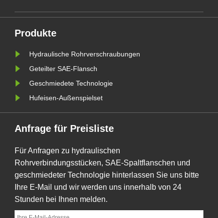
von Teilen teilweise oder vollständig
e
ersetzen und so Material sparen...
Produkte
sing
Hydraulische Rohrverschraubungen
Geteilter SAE-Flansch
Geschmiedete Technologie
Hufeisen-Außenspielset
Anfrage für Preisliste
Für Anfragen zu hydraulischen
Rohrverbindungsstücken, SAE-Spaltflanschen und
geschmiedeter Technologie hinterlassen Sie uns bitte
Ihre E-Mail und wir werden uns innerhalb von 24
Stunden bei Ihnen melden.