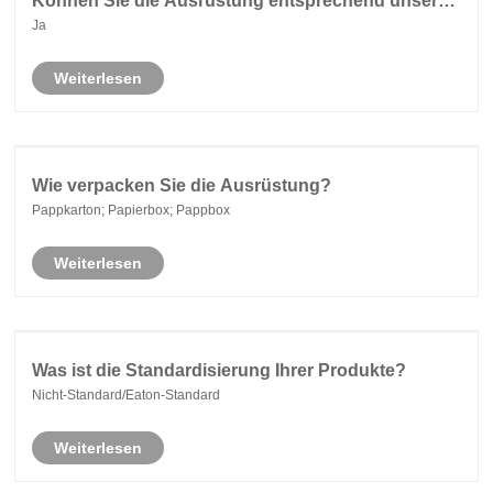
Können Sie die Ausrüstung entsprechend unserer
Größe entwerfen?
Ja
Weiterlesen
Wie verpacken Sie die Ausrüstung?
Pappkarton; Papierbox; Pappbox
Weiterlesen
Was ist die Standardisierung Ihrer Produkte?
Nicht-Standard/Eaton-Standard
Weiterlesen