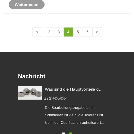
Weiterlesen
<
...
2
3
4
5
6
>
Nachricht
Was sind die Hauptvorteile des
Präzisionsgesenkschmiedens
2024/03/08
gegenüber dem gewöhnlichen
Gesenkschmieden?
Die Bearbeitungszugabe beim
e,
Schmieden ist klein, die Toleranz ist
gen,
klein, der Oberflächenrauheitswert
ist klein. Es kann die Bearbeitung