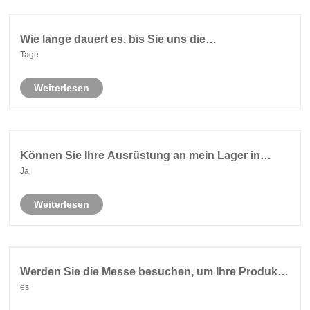
Wie lange dauert es, bis Sie uns die
Gestaltungsmöglichkeiten zur Verfügung stellen?
Tage
Weiterlesen
Können Sie Ihre Ausrüstung an mein Lager in
Guangzhou schicken?
Ja
Weiterlesen
Werden Sie die Messe besuchen, um Ihre Produkte
zu zeigen?
es